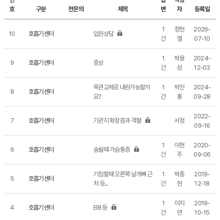
호
구분
전문의
제목
변
자
등록일
1
정헌
2026-
10
호흡기센터
입원상담
건
열
07-10
1
박용
2024-
9
호흡기센터
증상
건
성
12-03
목관교체로 내원가능할끼
1
박진
2024-
8
호흡기센터
요?
건
홍
09-28
2022-
7
호흡기센터
기관지 확장증과 객혈
서정
09-16
1
이현
2020-
6
호흡기센터
숨쉴때 가슴통증
건
주
09-06
기침할때 오른쪽 날개뼈 근
1
박종
2019-
5
호흡기센터
처 등...
건
현
12-18
1
이지
2019-
4
호흡기센터
EIB 등
건
연
10-15