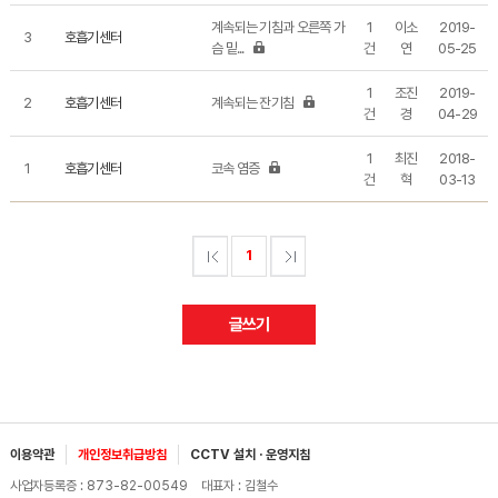
계속되는 기침과 오른쪽 가
1
이소
2019-
3
호흡기센터
슴 밑...
건
연
05-25
1
조진
2019-
2
호흡기센터
계속되는 잔기침
건
경
04-29
1
최진
2018-
1
호흡기센터
코속 염증
건
혁
03-13
1
글쓰기
이용약관
개인정보취급방침
CCTV 설치 · 운영지침
사업자등록증 : 873-82-00549 대표자 : 김철수