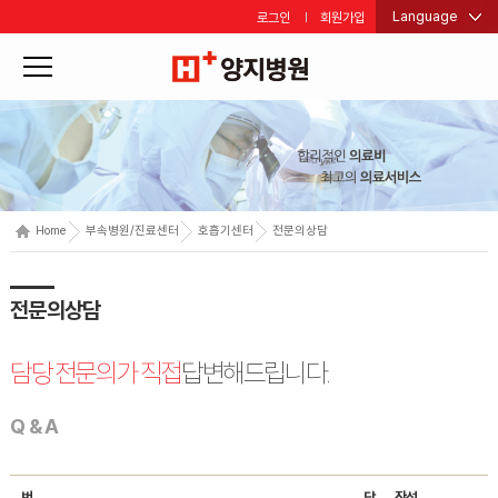
Language
로그인
회원가입
Home
부속병원/진료센터
호흡기센터
전문의상담
전문의상담
담당 전문의가 직접
답변해드립니다.
Q & A
번
답
작성