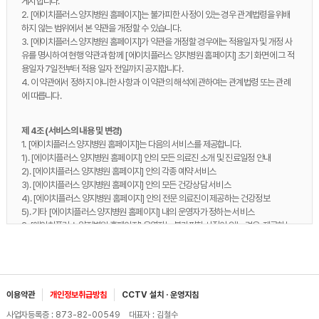
게시합니다.
2. [에이치플러스 양지병원 홈페이지]는 불가피한 사정이 있는 경우 관계법령을 위배
하지 않는 범위에서 본 약관을 개정할 수 있습니다.
3. [에이치플러스 양지병원 홈페이지]가 약관을 개정할 경우에는 적용일자 및 개정 사
유를 명시하여 현행 약관과 함께 [에이치플러스 양지병원 홈페이지] 초기 화면에 그 적
용일자 7일전부터 적용 일자 전일까지 공지합니다.
4. 이 약관에서 정하지 아니한 사항과 이 약관의 해석에 관하여는 관계법령 또는 관례
에 따릅니다.
제 4조 (서비스의 내용 및 변경)
1. [에이치플러스 양지병원 홈페이지]는 다음의 서비스를 제공합니다.
1). [에이치플러스 양지병원 홈페이지] 안의 모든 의료진 소개 및 진료일정 안내
2). [에이치플러스 양지병원 홈페이지] 안의 각종 예약 서비스
3). [에이치플러스 양지병원 홈페이지] 안의 모든 건강상담 서비스
4). [에이치플러스 양지병원 홈페이지] 안의 전문 의료진이 제공하는 건강정보
5). 기타 [에이치플러스 양지병원 홈페이지] 내의 운영자가 정하는 서비스
2. [에이치플러스 양지병원 홈페이지] 운영자는 불가피한 사정이 있는 경우, 제공하는
서비스의 내용을 변경할 수 있으며, 이 경우 변경된 서비스의 내용 및 제공일자를 명시
하여 그 제공일자 이전 7일부터 공지합니다.
3. [에이치플러스 양지병원 홈페이지] 운영자는 서비스 내용의 변경으로 인하여 이용
자가 입은 손해에 대하여 배상하지 아니합니다.
4. [에이치플러스 양지병원 홈페이지]는 회원이 서비스 이용 중 필요하다고 인정되는
이용약관
개인정보취급방침
CCTV 설치 · 운영지침
다양한 정보에 대해서 전자메일이나 서신우편 등의 방법으로 회원에게 제공할 수 있으
사업자등록증 : 873-82-00549 대표자 : 김철수