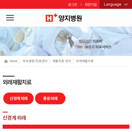
Language
로그인
회원가입
Home
부속병원/진료센터
재활치료 센터
외래재활치료
외래재활치료
신경계 외래
통증 외래
신경계 외래