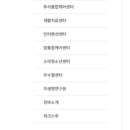
투석통합케어센터
재활치료센터
인터벤션센터
암통합케어센터
소아청소년센터
무수혈센터
의생명연구원
장비소개
워크스루