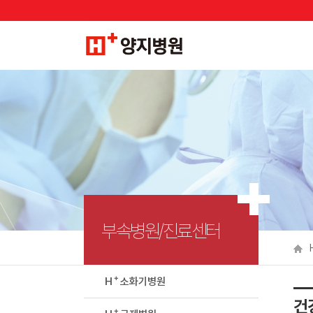
부속병원/진료센터
＋
H
소화기병원
건
＋