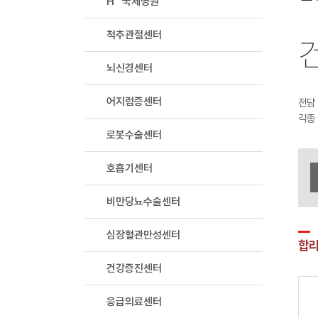
H
국제병원
척추관절센터
뇌신경센터
어지럼증센터
전담
각종
로봇수술센터
호흡기센터
비만당뇨수술센터
심장혈관만성센터
합리
건강증진센터
응급의료센터