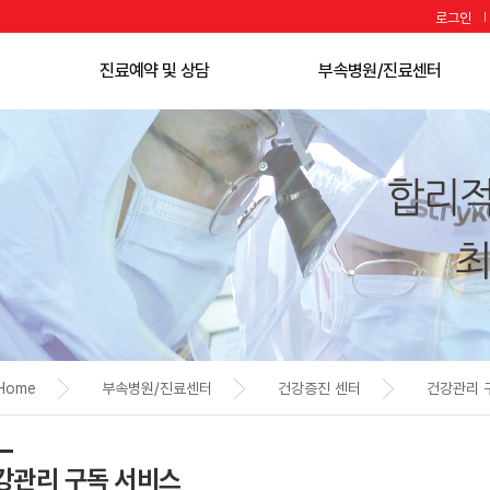
로그인
진료예약 및 상담
부속병원/진료센터
+
진료과 · 의료진
H
소화기병원
+
온라인예약 · 조회
H
국제병원
카카오톡 예약
척추관절센터
온라인 상담
뇌신경센터
진료안내
어지럼증센터
대리처방 안내
로봇수술센터
입퇴원 안내
호흡기센터
증명서발급 안내
비만당뇨수술센터
비급여 진료비 안내
심장혈관만성센터
Home
부속병원/진료센터
건강증진 센터
건강관리 
응급진료 안내
건강증진센터
외국어 가능 의료진
응급의료센터
투석통합케어센터
강관리 구독 서비스
재활치료센터