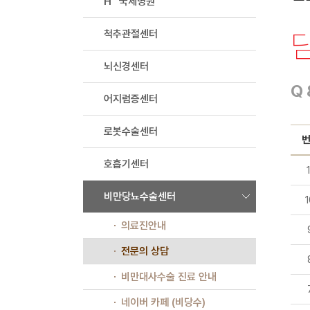
H
국제병원
척추관절센터
뇌신경센터
Q 
어지럼증센터
로봇수술센터
번
호흡기센터
1
비만당뇨수술센터
1
의료진안내
전문의 상담
비만대사수술 진료 안내
네이버 카페 (비당수)