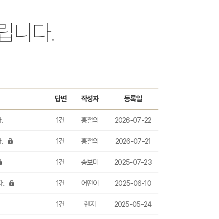
건강정보
홍보동영상
립니다.
사전연명의료 상담예약
답변
작성자
등록일
.
1건
홍철의
2026-07-22
.
1건
홍철의
2026-07-21
1건
송보미
2025-07-23
다.
1건
어떤이
2025-06-10
1건
렌지
2025-05-24