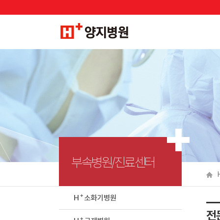
부속병원/진료센터
＋
H
소화기병원
전
＋