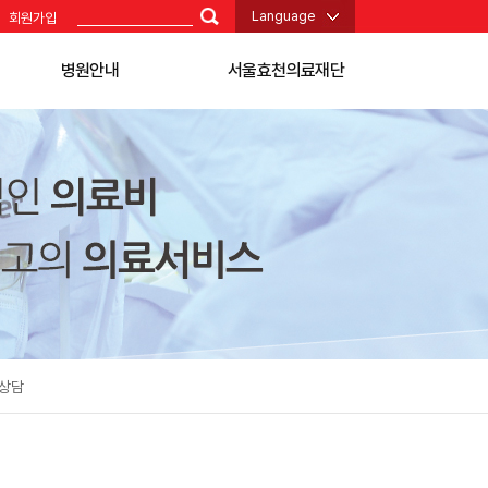
Language
회원가입
병원안내
서울효천의료재단
병원소개
재단 소개
+
간호본부
H
재활자립병원
의료사회사업
강남구립 행복요양병원
+
찾아오시는 길
H
메디컬센터 하노이
+
전화번호
H
의생명연구원
병원시설 안내
병원소식
채용정보
병동안내
상담
협력병원 및 기관
칭찬하기
고객의 소리
자주하는 질문