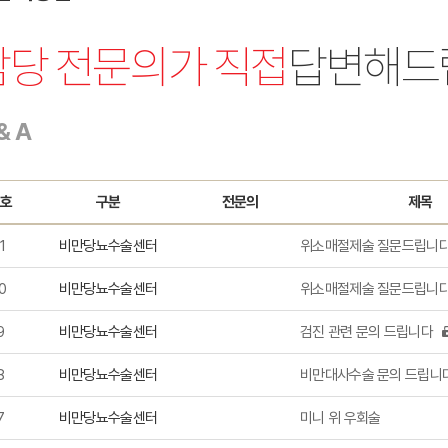
인터벤션센터
암통합케어센터
담당 전문의가 직접
답변해드
소아청소년센터
무수혈센터
장비소개
& A
워크스루
호
구분
전문의
제목
1
비만당뇨수술센터
위소매절제술 질문드립니다
0
비만당뇨수술센터
위소매절제술 질문드립니다
9
비만당뇨수술센터
검진 관련 문의 드립니다
8
비만당뇨수술센터
비만대사수술 문의 드립니
7
비만당뇨수술센터
미니 위 우회술