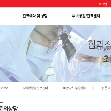
로그인
진료예약 및 상담
부속병원/진료센터
+
진료과 · 의료진
H
소화기병원
+
온라인예약 · 조회
H
국제병원
카카오톡 예약
척추관절센터
온라인 상담
뇌신경센터
진료안내
어지럼증센터
대리처방 안내
로봇수술센터
입퇴원 안내
호흡기센터
증명서발급 안내
비만당뇨수술센터
비급여 진료비 안내
심장혈관만성센터
Home
부속병원/진료센터
비만당뇨수술센터
전문의
응급진료 안내
건강증진센터
외국어 가능 의료진
응급의료센터
투석통합케어센터
문의상담
재활치료센터