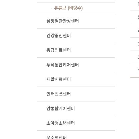
유튜브 (비당수)
심장혈관만성센터
건강증진센터
응급의료센터
투석통합케어센터
재활치료센터
인터벤션센터
암통합케어센터
소아청소년센터
무수혈센터