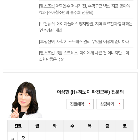
[헬스조선]어학연수 떠나기 전, 수막구균 백신 지금 맞아야
효과 (소아청소년과 홍주희 전문의)
[보건뉴스] 에이치플러스 양지병원, 지역 의료진과 함께하는
'연수강좌' 개최
[후생신보] 새학기 스트레스 관리 무엇을 어떻게 준비하나
[헬스조선] 3월 스트레스, 아이에게 나쁜 건 아니지만... 이
질환만큼은 주의
이상현 (H+하노이 파견근무) 전문의
진료예약
상담하기
진료
월
화
수
목
금
토
오