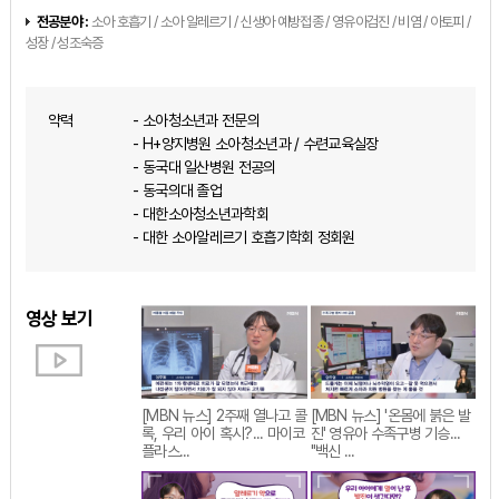
전공분야 :
소아 호흡기 / 소아 알레르기 / 신생아 예방접종 / 영유아검진 / 비염 / 아토피 /
성장 / 성조숙증
약력
- 소아청소년과 전문의
- H+양지병원 소아청소년과 / 수련교육실장
- 동국대 일산병원 전공의
- 동국의대 졸업
- 대한소아청소년과학회
- 대한 소아알레르기 호흡기학회 정회원
영상 보기
[MBN 뉴스] 2주째 열나고 콜
[MBN 뉴스] '온몸에 붉은 발
록, 우리 아이 혹시?... 마이코
진' 영유아 수족구병 기승...
플라스...
"백신 ...