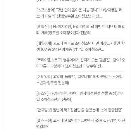
[스포츠동아] “2년 만에 돌아온 나눔 행사” H+양지병원 ‘러
브 더 패밀리’ 진행(양무열 소아청소년과 전...
[의학신문] H+양지병원, 5월 가정의 달 이벤트 ‘러브 더 패밀
리’ 개최(양무열 소아청소년과 전문의)
[매일경제] 코로나 여파로 소아청소년 비만 비상!…서울권 학
생 10명중 3명은 과체중 (양무열 소아청소년...
[코리아헬스로그] 영유아에게 갑자기 오는 ‘돌발진’…홍역?오
미크론과 구분해야 (소아청소년과 양무열 전...
[이데일리] 고열의 '돌발진', '코로나19' 와 다른점은 (소아청
소년과 양무열 전문의)
[뉴스인]H+양지병원, 어린이 환자에 성탄절 선물 증정(양무
열 소아청소년과 전문의)
[한국일보] 혈변이 뚝? 장염인 줄 알았는데 ‘소아 장중첩증’
[헬스조선] 코로나19 불안한데...평택서 RSV 집단감염, 어떤
병일까?