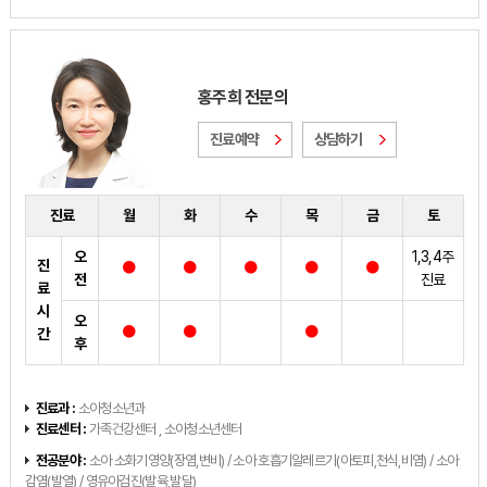
홍주희 전문의
진료예약
상담하기
진료
월
화
수
목
금
토
오
1,3,4주
진
전
진료
료
시
오
간
후
진료과 :
소아청소년과
진료센터 :
가족건강센터 , 소아청소년센터
전공분야 :
소아 소화기영양(장염,변비) / 소아 호흡기알레르기(아토피,천식,비염) / 소아
감염(발열) / 영유아검진(발육,발달)