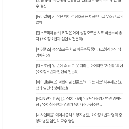
수 검진
[동아일보] 키 작은 아이 성장호르몬 치료한다고 무조건 크지
않아
[헬스코리아뉴스] 키작은 아이 성장호르몬 치료 빠를수록 좋
다 (소아청소년과 임인석 전문의)
[매경헬스] 성장호르몬 치료 빠를수록 좋다. (소청과 임인석
명예원장)
[헬스조선] 일 년에 4cm도 못 자라는 아이라면 '저신장' 의심
(소아청소년과 임인석 전문의)
[파이낸셜뉴스] 어린이날 선물로 '키 크는 치료' 해주세요 (소
청과 임인석 명예원장)
[HCN 관악방송] [뉴스&이사람] 임인석 H+양지병원 명예원
장 / '소아청소년과 명의가 왔다' (소아청소년...
[시사앤피플] 에이치플러스 양지병원, 소아청소년과 명의 중
앙대병원 임인석 교수 영입