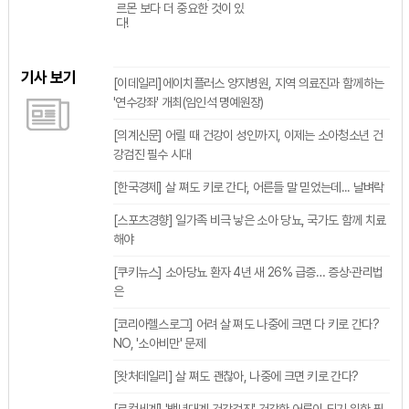
르몬 보다 더 중요한 것이 있
다!
기사 보기
[이데일리]에이치플러스 양지병원, 지역 의료진과 함께하는
'연수강좌' 개최(임인석 명예원장)
[의계신문] 어릴 때 건강이 성인까지, 이제는 소아청소년 건
강검진 필수 시대
[한국경제] 살 쪄도 키로 간다, 어른들 말 믿었는데... 날벼락
[스포츠경향] 일가족 비극 낳은 소아 당뇨, 국가도 함께 치료
해야
[쿠키뉴스] 소아당뇨 환자 4년 새 26% 급증… 증상·관리법
은
[코리아헬스로그] 어려 살 쪄도 나중에 크면 다 키로 간다?
NO, '소아비만' 문제
[왓처데일리] 살 쪄도 괜찮아, 나중에 크면 키로 간다?
[로컬세계] '백년대계 건강검진' 건강한 어른이 되기 위한 필