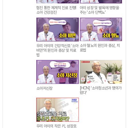
협진 통한 체계적 진료 진행!
아이 성장 및 발육에 영향을
소아 건강검진
주는 '소아 단백뇨'
소아 혈뇨의 원인과 증상, 치
우리 아이의 건강적신호 '소아
료법
비만'의 원인과 증상 및 치료
법
[HCN] '소아청소년과 명의가
소아저신장
왔다'
우리 아이의 작은 키, 성장호