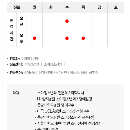
진료
월
화
수
목
금
토
오
진
전
료
시
오
간
후
진료과 :
소아청소년과
진료센터 :
가족건강센터 , 소아청소년센터
전공분야 :
소아신장 / 소아내분비 / 소아비만 / 야뇨증 / 성장 · 성조숙
약력
- 소아청소년과 전문의 / 의학박사
- H+양지병원 소아청소년과 / 명예원장
- 중앙대학교병원 명예교수
- 미국 UCLA병원 소아신장 객원교수
- 중앙대학교병원 소아청소년과 교수 (전)
- 서울대학교어린이병원 소아신장학 전임강사
- 중앙의대 졸업