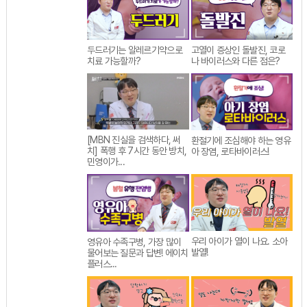
두드러기는 알레르기약으로
고열이 증상인 돌발진, 코로
치료 가능할까?
나 바이러스와 다른 점은?
[MBN 진실을 검색하다, 써
환절기에 조심해야 하는 영유
치] 폭행 후 7시간 동안 방치,
아 장염, 로타바이러스!
민영이가...
우리 아이가 열이 나요. 소아
영유아 수족구병, 가장 많이
발열!
물어보는 질문과 답변! 에이치
플러스...