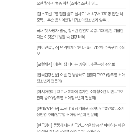
으면 탈수·패혈증 위험(소아청소년과 양...
[헬스조선] “열 펄펄 끓고 설사도” 서초구서 130명 집단 식
중독… 무슨 음식이었길래?(소아청소년과 양무...
국내 첫 사망자 발생, 청소년 감염도 폭증...100일간 기침한
다는 이것은? [생활 속 건강Talk]
[파이낸셜뉴스] 면역체계 약한 0~6세 영유아 수족구병 주의
보
[로컬세계] 어린이집 다니는 영유아, 수족구병 주의보
[한국건강신문] 어릴 땐 뚱뚱해도 괜찮다고요? (양무열 소아
청소년과 전문의)
[아시아경제] 코로나 여파에 증가한 소아청소년 비만…"조기
관리 중요"(양무열 소아청소년과 전문의)
[현대건강신문] 코로나19 장기화로 소아비만 '빨간불'...조기
성인병 주의(양무열 소아청소년과 전문의)
[한국경제] 뚱뚱해지는 한국인…'작은 밥공기' 써야하는 이유
[김정은 기자의 생생헬스](양무열 소아청소...