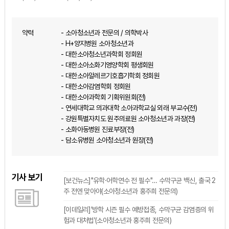
약력
- 소아청소년과 전문의 / 의학박사
- H+양지병원 소아청소년과
- 대한소아청소년과학회 정회원
- 대한소아소화기영양학회 평생회원
- 대한소아알레르기호흡기학회 정회원
- 대한소아감염학회 정회원
- 대한소아과학회 기획위원회(전)
- 연세대학교 의과대학 소아과학교실 외래 부교수(전)
- 강원특별자치도 원주의료원 소아청소년과 과장(전)
- 소화아동병원 진료부장(전)
- 담소유병원 소아청소년과 원장(전)
기사 보기
[보건뉴스]"유학·어학연수 전 필수"… 수막구균 백신, 출국 2
주 전엔 맞아야(소아청소년과 홍주희 전문의)
[이데일리]'방학 시즌 필수 예방접종, 수막구균 감염증의 위
험과 대처법'(소아청소년과 홍주희 전문의)