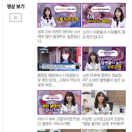
영상 보기
생후 2세 이전의 영아와 소아
소아기 이환율과 사망률의 중
에게 많이 발생하는 질환입니
요 원인입니다.
다.
[KBS] 병원에서 신속항원으
소변 하루에 몇번이 정살일
로 확진 판정…고령자 먹는치
까? 소아의 발병률이 높은 요
료제 바로 ...
로감염!
이상현 소아청소년과 전문의
아이가 계속 고열이라면?! 원
"봄철 볼거리 감염 주의해야"
인 불명의 가와사키병!