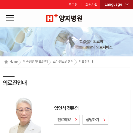
Language
로그인
회원가입
Home
부속병원/진료센터
소아청소년센터
의료진안내
의료진안내
임인석 전문의
진료예약
상담하기