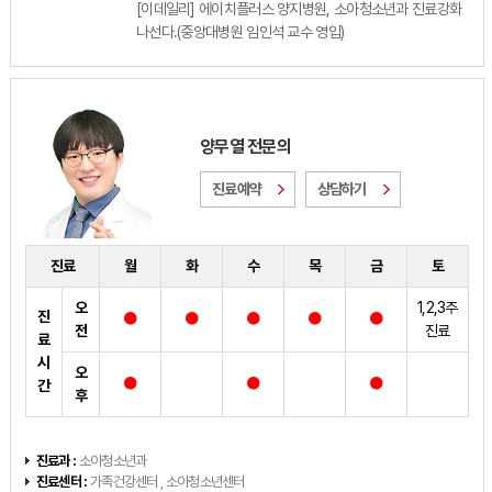
[이데일리] 에이치플러스 양지병원, 소아청소년과 진료강화
나선다.(중앙대병원 임인석 교수 영입)
양무열 전문의
진료예약
상담하기
진료
월
화
수
목
금
토
오
1,2,3주
진
전
진료
료
시
오
간
후
진료과 :
소아청소년과
진료센터 :
가족건강센터 , 소아청소년센터