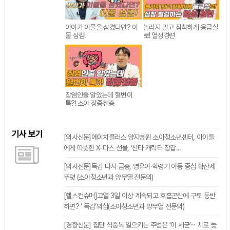
아이가 이물을 삼켰다면? 이
놀라지 말고 침착하게 응급실
물 삼킴!
로! 열성경련
장염인줄 알았는데 혈변이
툭?! 소아 장중첩증
기사 보기
[의사신문]에이치플러스 양지병원 소아청소년센터, 아이들
에게 따뜻한 X-마스 선물, ‘산타 캐릭터 장갑...
[의사신문]독감 다시 급증, 영유아·학령기 아동 중심 확산세
뚜렷 (소아청소년과 양무열 전문의)
[헬스컨슈머]고열 3일 이상 계속되고 호흡곤란에 구토 동반
하면? ‘ 독감’의심(소아청소년과 양무열 전문의)
[경향신문] 집단 식중독 일으키는 주범은 ‘이 세균’··· 치료 늦