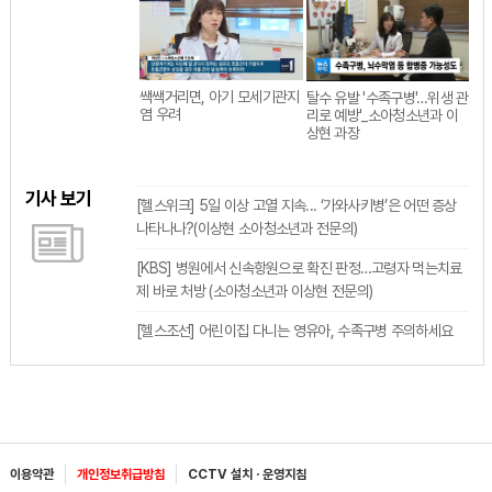
쌕쌕거리면, 아기 모세기관지
탈수 유발 '수족구병'…위생 관
염 우려
리로 예방'_소아청소년과 이
상현 과장
기사 보기
[헬스위크] 5일 이상 고열 지속... ‘가와사키병’은 어떤 증상
나타나나?(이상현 소아청소년과 전문의)
[KBS] 병원에서 신속항원으로 확진 판정…고령자 먹는치료
제 바로 처방 (소아청소년과 이상현 전문의)
[헬스조선] 어린이집 다니는 영유아, 수족구병 주의하세요
이용약관
개인정보취급방침
CCTV 설치 · 운영지침